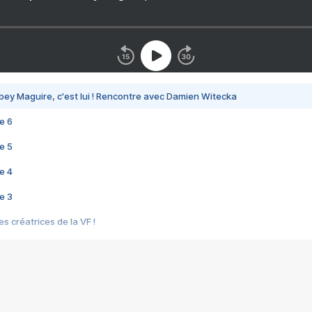
bey Maguire, c'est lui ! Rencontre avec Damien Witecka
e 6
e 5
e 4
e 3
s créatrices de la VF !
e 2
e 1
e Mektoub My Love arrive enfin ! Rencontre avec Shaïn Boumedine et Sal