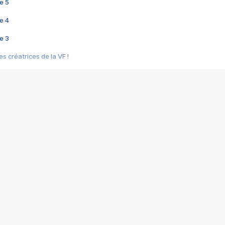
e 5
e 4
e 3
s créatrices de la VF !
e 2
e 1
e Mektoub My Love arrive enfin ! Rencontre avec Shaïn Boumedine et Sal
i : après Toni en famille
elle réalise le bouleversant Dites lui que je l'aime
ais ! Rencontre autour de Vie privée de Rebecca Zlotowski
 de Marguerite, Grave... Rencontre avec Ella Rumpf
 Les Rêveurs, un film intime sur la santé mentale
a avec un film sur le mouvement des Gilets jaunes