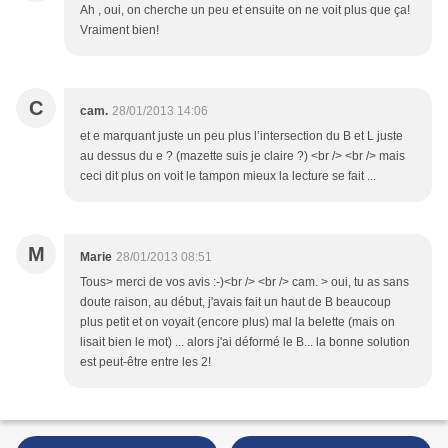
Ah , oui, on cherche un peu et ensuite on ne voit plus que ça!
Vraiment bien!
C
cam.
28/01/2013 14:06
et e marquant juste un peu plus l’intersection du B et L juste
au dessus du e ? (mazette suis je claire ?) <br /> <br /> mais
ceci dit plus on voit le tampon mieux la lecture se fait ...
M
Marie
28/01/2013 08:51
Tous> merci de vos avis :-)<br /> <br /> cam. > oui, tu as sans
doute raison, au début, j'avais fait un haut de B beaucoup
plus petit et on voyait (encore plus) mal la belette (mais on
lisait bien le mot) ... alors j'ai déformé le B... la bonne solution
est peut-être entre les 2!