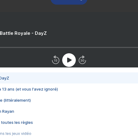
 Battle Royale - DayZ
 DayZ
 a 13 ans (et vous l'avez ignoré)
e (littéralement)
im Rayan
 toutes les règles
s les jeux vidéo