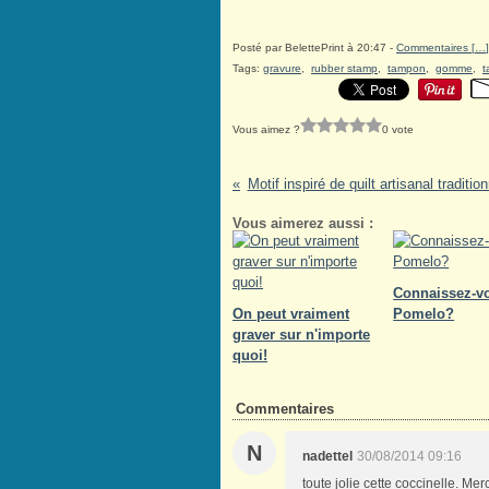
Posté par BelettePrint à 20:47 -
Commentaires [
…
]
Tags:
gravure
,
rubber stamp
,
tampon
,
gomme
,
t
Vous aimez ?
0 vote
Motif inspiré de quilt artisanal tradition
Vous aimerez aussi :
Connaissez-v
On peut vraiment
Pomelo?
graver sur n'importe
quoi!
Commentaires
N
nadettel
30/08/2014 09:16
toute jolie cette coccinelle. Me