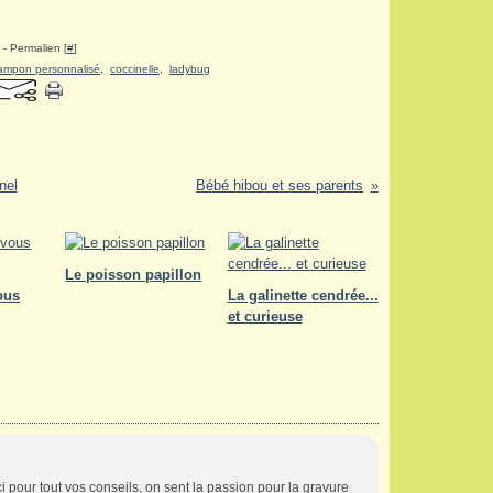
- Permalien [
#
]
ampon personnalisé
,
coccinelle
,
ladybug
nel
Bébé hibou et ses parents
Le poisson papillon
ous
La galinette cendrée...
et curieuse
rci pour tout vos conseils, on sent la passion pour la gravure