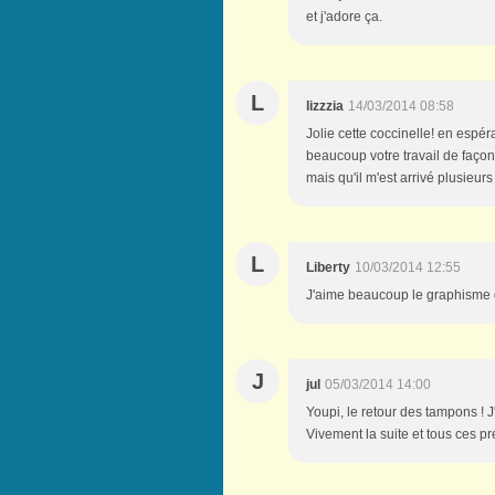
et j'adore ça.
L
lizzzia
14/03/2014 08:58
Jolie cette coccinelle! en espéra
beaucoup votre travail de faço
mais qu'il m'est arrivé plusieur
L
Liberty
10/03/2014 12:55
J'aime beaucoup le graphisme d
J
jul
05/03/2014 14:00
Youpi, le retour des tampons ! 
Vivement la suite et tous ces pr