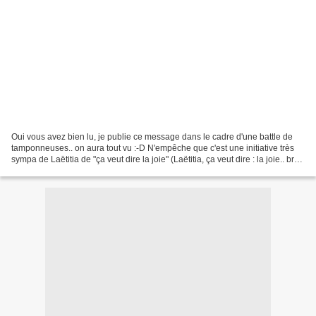
Oui vous avez bien lu, je publie ce message dans le cadre d'une battle de
tamponneuses.. on aura tout vu :-D N'empêche que c'est une initiative très
sympa de Laëtitia de "ça veut dire la joie" (Laëtitia, ça veut dire : la joie.. bref
passons, ça fait...