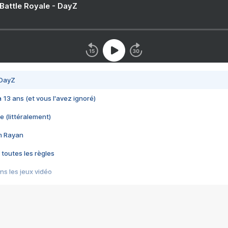
 Battle Royale - DayZ
 DayZ
 a 13 ans (et vous l'avez ignoré)
e (littéralement)
im Rayan
 toutes les règles
s les jeux vidéo
us choquant de Rockstar ? - Le scandale BULLY
e plus moche de Steam
du RÊVE tourne au CAUCHEMAR