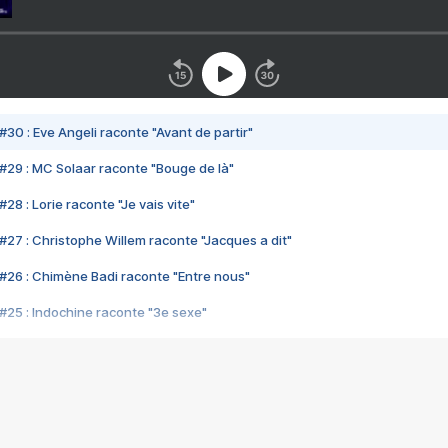
#30 : Eve Angeli raconte "Avant de partir"
#29 : MC Solaar raconte "Bouge de là"
28 : Lorie raconte "Je vais vite"
#27 : Christophe Willem raconte "Jacques a dit"
#26 : Chimène Badi raconte "Entre nous"
#25 : Indochine raconte "3e sexe"
#24 : Zaho raconte "C'est chelou"
#23 : Patrick Bruel raconte "Au café des délices"
#22 : Kyo raconte "Le chemin"