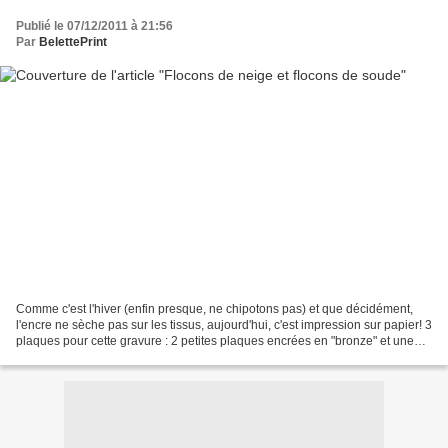
Publié le 07/12/2011 à 21:56
Par
BelettePrint
Comme c'est l'hiver (enfin presque, ne chipotons pas) et que décidément,
l'encre ne sèche pas sur les tissus, aujourd'hui, c'est impression sur papier! 3
plaques pour cette gravure : 2 petites plaques encrées en "bronze" et une
plus grande sur laquelle...