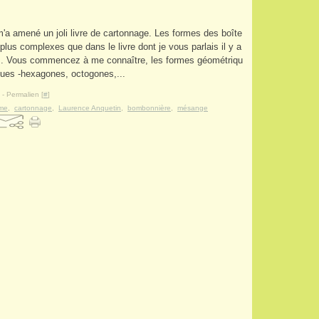
'a amené un joli livre de cartonnage. Les formes des boîte
plus complexes que dans le livre dont je vous parlais il y a
. Vous commencez à me connaître, les formes géométriqu
dues -hexagones, octogones,...
- Permalien [
#
]
me
,
cartonnage
,
Laurence Anquetin
,
bombonnière
,
mésange