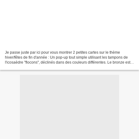
Je passe juste par ici pour vous montrer 2 petites cartes sur le thème
hiver/fêtes de fin d'année : Un pop-up tout simple utilisant les tampons de
l'icosaèdre "flocons", déclinés dans des couleurs différentes. Le bronze est
tamponné avec de l'encre pour...