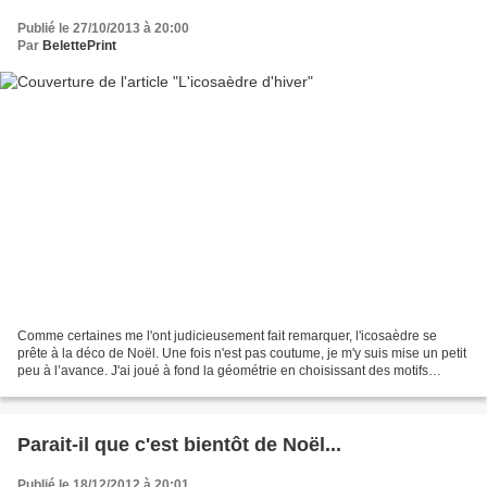
Publié le 27/10/2013 à 20:00
Par
BelettePrint
Comme certaines me l'ont judicieusement fait remarquer, l'icosaèdre se
prête à la déco de Noël. Une fois n'est pas coutume, je m'y suis mise un petit
peu à l’avance. J'ai joué à fond la géométrie en choisissant des motifs
"flocons". Admirez au passage...
Parait-il que c'est bientôt de Noël...
Publié le 18/12/2012 à 20:01