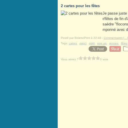
2 cartes pour les fêtes
Je passe juste 
r/fêtes de fin d
saèdre "flocons
mponné avec de 
Posté par BelettePrint à 22:48 -
Commentaires [
…
]
Tags:
cartes
,
merci
,
noël
,
pop up
,
rennes
,
fêtes
Vous aimez ?
0 vote