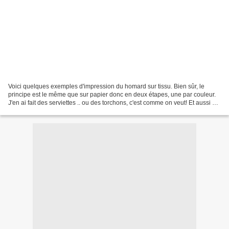
Voici quelques exemples d'impression du homard sur tissu. Bien sûr, le
principe est le même que sur papier donc en deux étapes, une par couleur.
J'en ai fait des serviettes .. ou des torchons, c'est comme on veut! Et aussi un
petit tablier : Les photos...