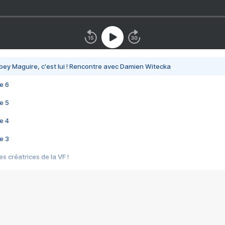
bey Maguire, c'est lui ! Rencontre avec Damien Witecka
e 6
e 5
e 4
e 3
s créatrices de la VF !
e 2
e 1
e Mektoub My Love arrive enfin ! Rencontre avec Shaïn Boumedine et Sal