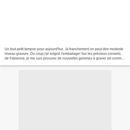
Un tout petit tampon pour aujourd'hui.. là franchement on peut dire modeste
niveau gravure. Du coup j'ai soigné l'emballage! Sur les précieux conseils
de Fabienne, je me suis procurer de nouvelles gommes à graver (et comme
je ne suis une bonne consommatrice,...