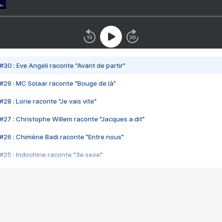
#30 : Eve Angeli raconte "Avant de partir"
#29 : MC Solaar raconte "Bouge de là"
28 : Lorie raconte "Je vais vite"
#27 : Christophe Willem raconte "Jacques a dit"
#26 : Chimène Badi raconte "Entre nous"
#25 : Indochine raconte "3e sexe"
#24 : Zaho raconte "C'est chelou"
#23 : Patrick Bruel raconte "Au café des délices"
#22 : Kyo raconte "Le chemin"