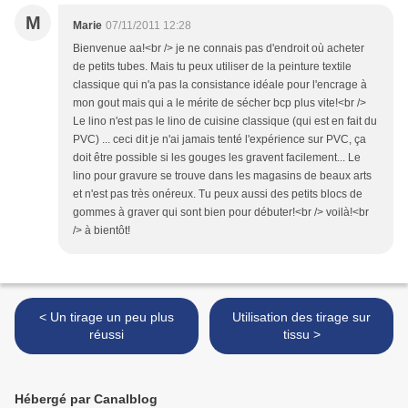
M
Marie
07/11/2011 12:28
Bienvenue aa!<br /> je ne connais pas d'endroit où acheter
de petits tubes. Mais tu peux utiliser de la peinture textile
classique qui n'a pas la consistance idéale pour l'encrage à
mon gout mais qui a le mérite de sécher bcp plus vite!<br />
Le lino n'est pas le lino de cuisine classique (qui est en fait du
PVC) ... ceci dit je n'ai jamais tenté l'expérience sur PVC, ça
doit être possible si les gouges les gravent facilement... Le
lino pour gravure se trouve dans les magasins de beaux arts
et n'est pas très onéreux. Tu peux aussi des petits blocs de
gommes à graver qui sont bien pour débuter!<br /> voilà!<br
/> à bientôt!
< Un tirage un peu plus
Utilisation des tirage sur
réussi
tissu >
Hébergé par Canalblog