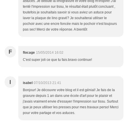
astuces. Je débute la linogravure et votre blog m'inspire! J'ai
tenté l'impression sur tissu, le résultat était plutôt concluant ,
toutefois je souhaitais savoir si vous aviez un astuce pour
laver la plaque de lino gravé? Je souhaiterai utiliser le
pochoir avec une encre foncée mais le pochoir n'est toujours
pas sec! Merci de votre réponse. A bientôt
F
flocage
15/05/2014 16:02
C'est super joli ce que tu fais.bravo continue!
I
isabel
07/10/2013 21:41
Bonjour! Je découvre votre blog et il est génial! Je fais de la
gravure depuis 1 an dans une école d'art pour le plaisir et
j'avais vraiment envie d'essayer l'impression sur tissu. Surtout
que je peux utiliser les presses pour mes travaux perso! Merci
pour votre partage et vos astuces.