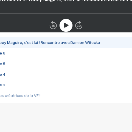
bey Maguire, c'est lui ! Rencontre avec Damien Witecka
e 6
e 5
e 4
e 3
s créatrices de la VF !
e 2
e 1
e Mektoub My Love arrive enfin ! Rencontre avec Shaïn Boumedine et Sal